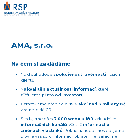
AMA, s.r.o.
Na čem si zakládáme
Na dlouhodobé
spokojenosti
a
věrnosti
našich
klientů
Na
kvalitě
a
aktuálnosti informací
, které
zjišťujeme přímo
od investorů
Garantujeme přehled o
95% akcí nad 3 miliony Kč
v rámci celé ČR
Sledujeme přes
3.000 webů
a
180
základních
informačních kanálů
, včetně
informací o
změnách vlastníků
. Pokud náhodou nesledujeme
zrovna váš zdroj informací, obratem jej zařadíme,